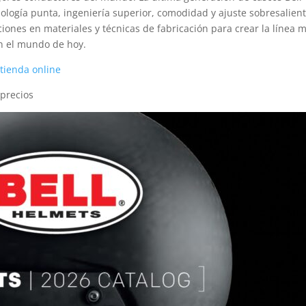
nología punta, ingeniería superior, comodidad y ajuste sobresalient
ciones en materiales y técnicas de fabricación para crear la línea 
n el mundo de hoy.
a
tienda online
 precios