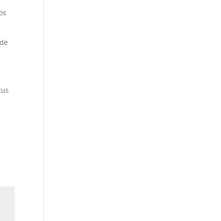
os
 de
tus