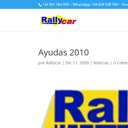
+34 981 784 955 -- WhatsApp: +34 629 538 769 -- Hor
Ayudas 2010
por
Rallycar
|
Dic 11, 2009
|
Noticias
|
0 Come