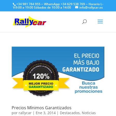
+34 981 784 955 -- WhatsApp: +34 629 538 769 -- Horario L-
V:9:00 a 19:00 Sábados de 10:00 a 14:00
info@rallycar.es
Precios Mínimos Garantizados
por
rallycar
|
Ene 3, 2014
|
Destacados
,
Noticias