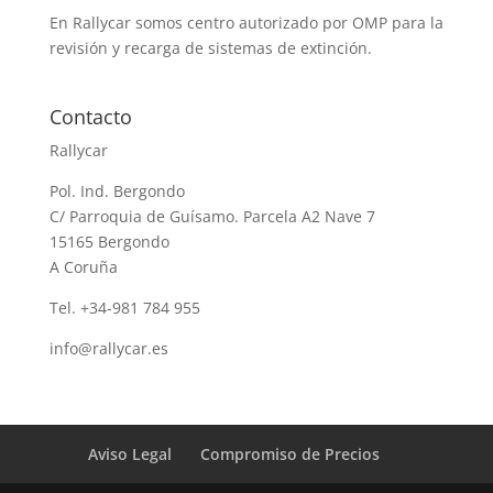
En Rallycar somos centro autorizado por OMP para la
revisión y recarga de sistemas de extinción.
Contacto
Rallycar
Pol. Ind. Bergondo
C/ Parroquia de Guísamo. Parcela A2 Nave 7
15165 Bergondo
A Coruña
Tel. +34-981 784 955
info@rallycar.es
Aviso Legal
Compromiso de Precios